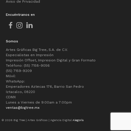
Aviso de Privacidad
Encuéntranos en
Somos
Artes Gráficas Big Tree, S.A. de C.V.
Especialistas en Impresión
Impresión Offset, Impresion Digital y Gran Formato
Teléfono: (55) 7158-9056
(55) 7159-9209
Móvil:
WhatsApp:
Emperadores Aztecas 176, Barrio San Pedro
Iztacalco, 08220
CDMX
Lunes a Viernes de 9:00am a 7:00pm
ventas@bigtree.mx
© 2026 Big Tree | Artes Gráficas | Agencia Digital
Alegoría