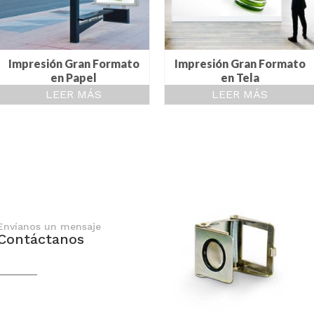
Impresión Gran Formato
Impresión Gran Formato
en Papel
en Tela
LEER MÁS
LEER MÁS
Envíanos un mensaje
Contáctanos
En breve nos comunicaremos contigo